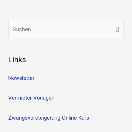
S
u
c
Links
h
e
Newsletter
n
n
Vermieter Vorlagen
a
c
Zwangsversteigerung Online Kurs
h