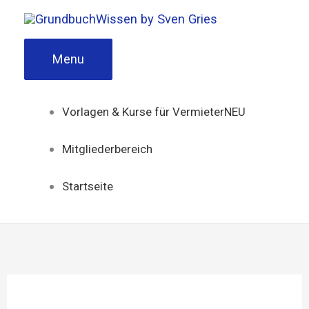
Zum
Inhalt
Menu
springen
Vorlagen & Kurse für Vermieter
NEU
Mitgliederbereich
Startseite