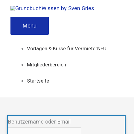
Zum
Inhalt
Menu
springen
Vorlagen & Kurse für Vermieter
NEU
Mitgliederbereich
Startseite
Benutzername oder Email